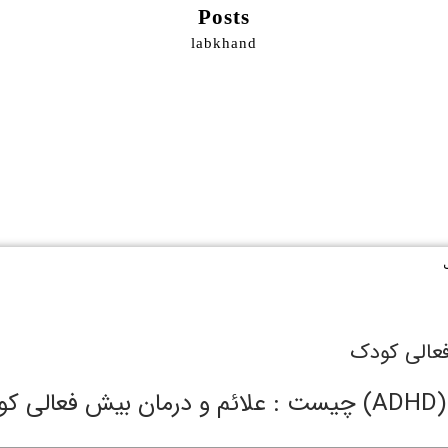
Posts
labkhand
ودک