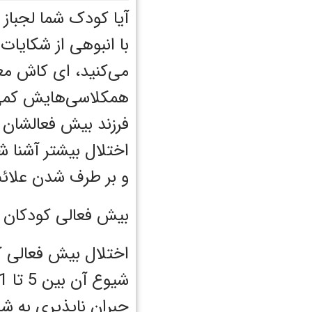
آیا کودک شما لجباز 
با انبوهی از شکایات
می‌کنید، ای کاش معج
همکلاسی‌هایش کمی آر
فرزند بیش فعالشان د
اختلال بیشتر آشنا ش
و بر طرف شدن علائم
بیش فعالی کودکان (ADHD) چیست
اختلال بیش فعالی 
جبران ناپذیری به 