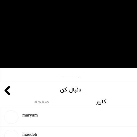
​​​____
دنبال کن
کاربر
صفحه
maryam
​maedeh