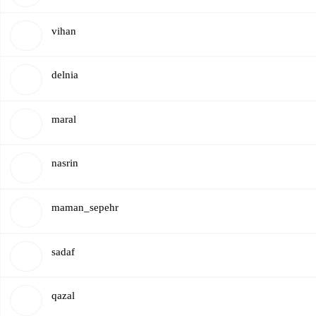
​vihan
delnia
maral
​nasrin
maman_sepehr
​sadaf
qazal