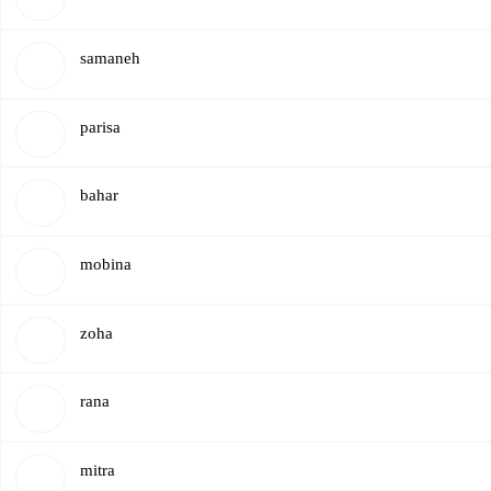
​samaneh
parisa
​bahar
mobina
zoha
rana
​mitra