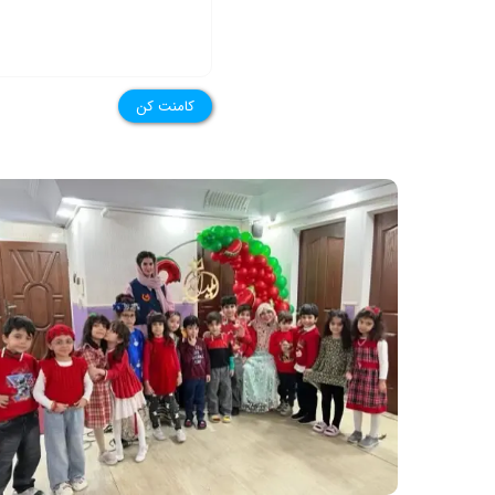
کامنت کن
★
★