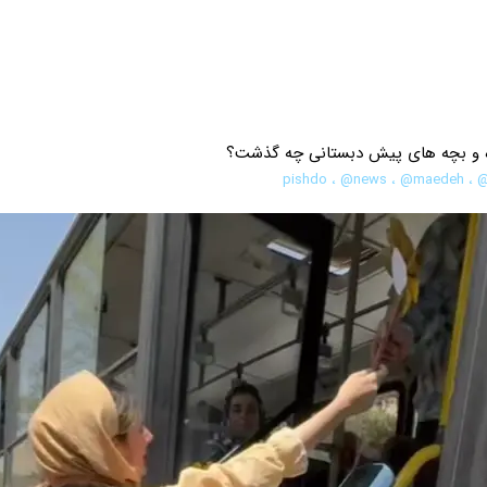
ه و بچه های پیش دبستانی چه گذشت؟
،
@news
،
@maedeh
،
@