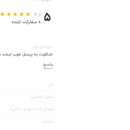
۵
از ۵
۸ مشارکت کننده
vihan@ گفت:
خداقوت به پرسنل خوب لبخند به 
پاسخ