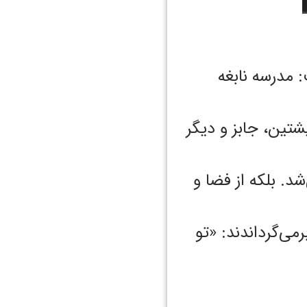
 مدرسه نابغه
 انیشتین، جابز و دیگر
شد. بلکه از فضا و
می‌گرداندند: «تو