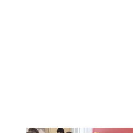
ز قراره براتون یه قصه قشنگ تعریف کنم