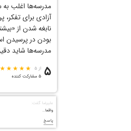
مدرسه‌ها اغلب به 
آزادی برای تفکر،
نابغه شدن از «بیش
بودن در پرسیدن 
مدرسه‌ها شاید دقیق 
۵
از ۵
۵ مشارکت کننده
علیرضا گفت:
واقعا...
پاسخ