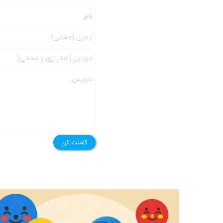
کامنت کن
امروز خاله مریم یه بازی خیلی قشنگ براتون آورده