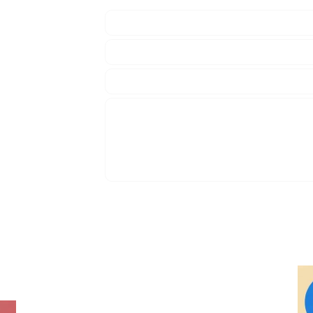
امرو
چطوری کودکمون رو در مهمانی کنترل کنیم؟ | جواب خاله
مائده