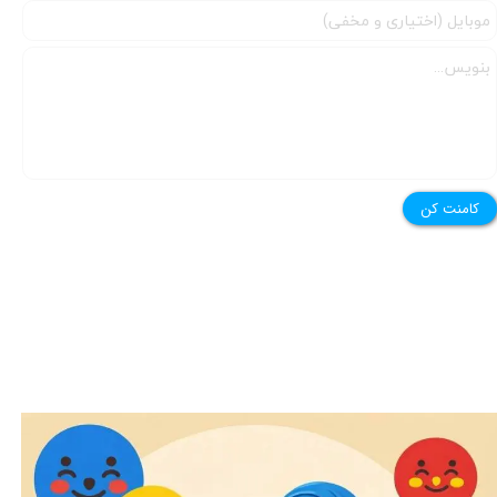
کامنت کن
امروز خاله مریم یه بازی خیلی قشنگ براتون آورده