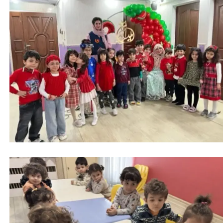
امروز قراره براتون یه قصه قشنگ تعریف کنم