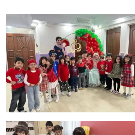
چطوری کودکمون رو در مهمانی کنترل کنیم؟ | جواب
خاله مائده
امروز قراره براتون یه قصه قشنگ تعریف کنم