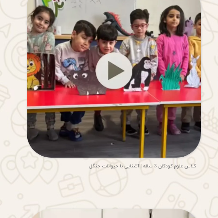
★
★
★
★
★
کلاس علوم کودکان 3 ساله | آشنایی با حیوانات جنگل
★
★
★
★
★