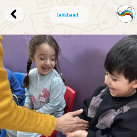
labkhand