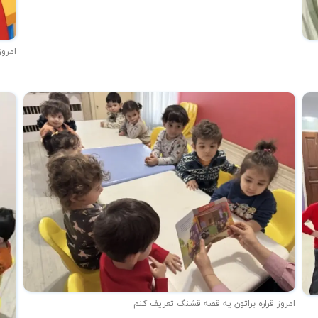
امروز
امروز قراره براتون یه قصه قشنگ تعریف کنم