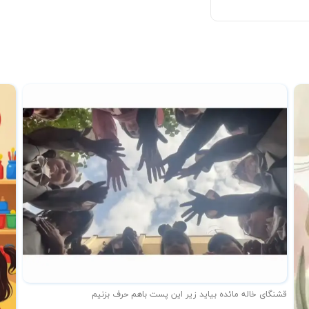
قشنگای خاله مائده بیاید زیر این پست باهم حرف بزنیم