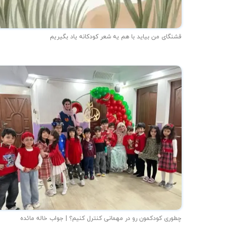
قشنگای من بيايد با هم یه شعر کودکانه ياد بگیریم
چطوری کودکمون رو در مهمانی کنترل کنیم؟ | جواب خاله مائده