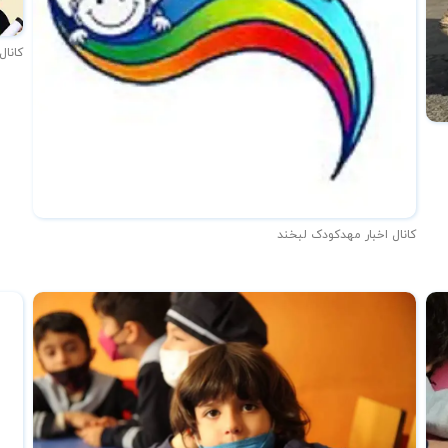
کانال
کانال اخبار مهدکودک لبخند