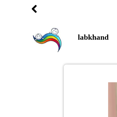
labkhand