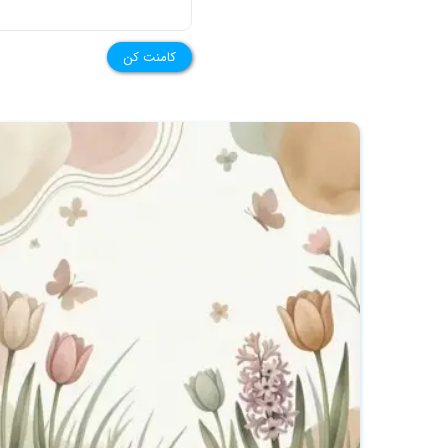
کامنت کن
★