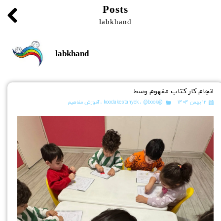
Posts
labkhand
labkhand
انجام کار کتاب مفهوم وسط
۱۲ بهمن ۱۴۰۴
@koodakestanyek
@book
،
،
آموزش مفاهیم