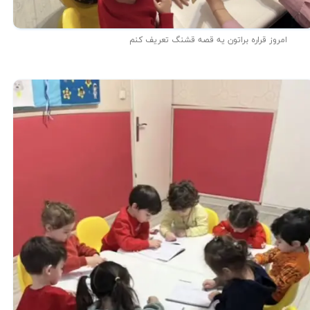
امروز قراره براتون یه قصه قشنگ تعریف کنم