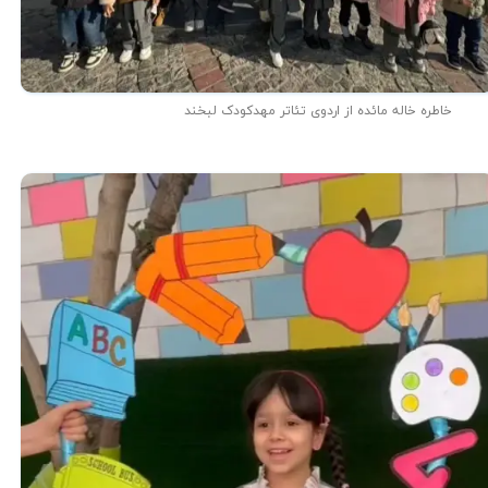
خاطره خاله مائده از اردوی تئاتر مهدکودک لبخند