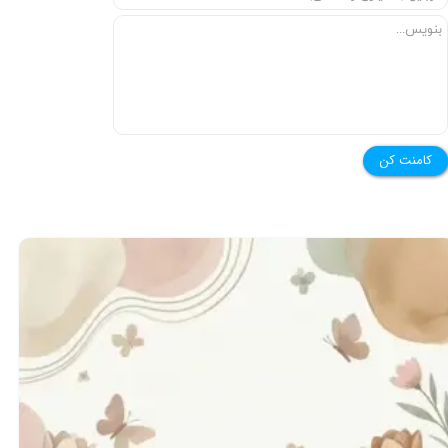
★
★
کامنت کن