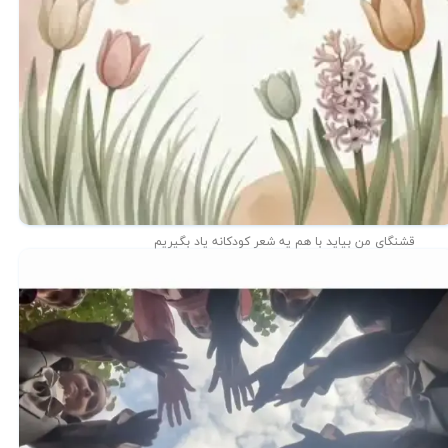
قشنگای من بيايد با هم یه شعر کودکانه ياد بگیریم