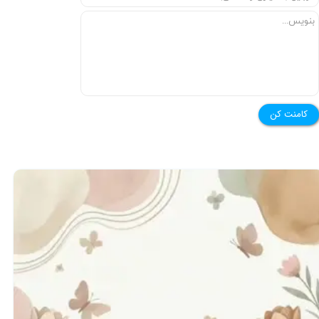
★
★
کامنت کن