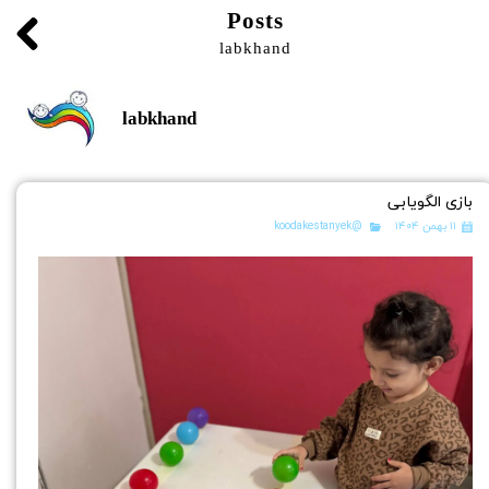
Posts
labkhand
labkhand
بازی الگویابی
۱۱ بهمن ۱۴۰۴
@koodakestanyek