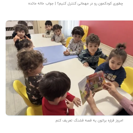
چطوری کودکمون رو در مهمانی کنترل کنیم؟ | جواب خاله مائده
امروز قراره براتون یه قصه قشنگ تعریف کنم