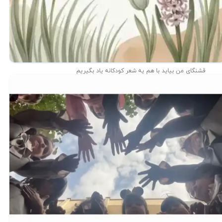
قشنگای من بيايد با هم یه شعر کودکانه ياد بگیریم