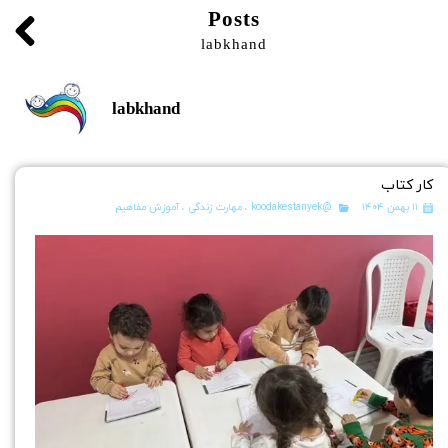
Posts
labkhand
labkhand
کار کتاب
۱۱ بهمن ۱۴۰۴
@koodakestanyek
،
مهارت زندگی
،
آموزش مفاهیم