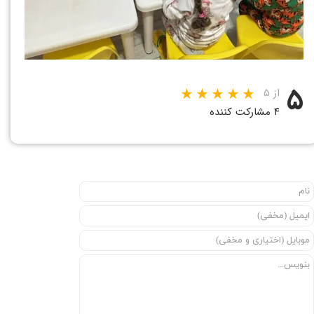
۵
از ۵
۴ مشارکت کننده
★
★