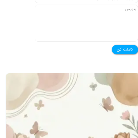
★
★
کامنت کن