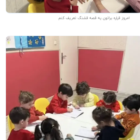
امروز قراره براتون یه قصه قشنگ تعریف کنم