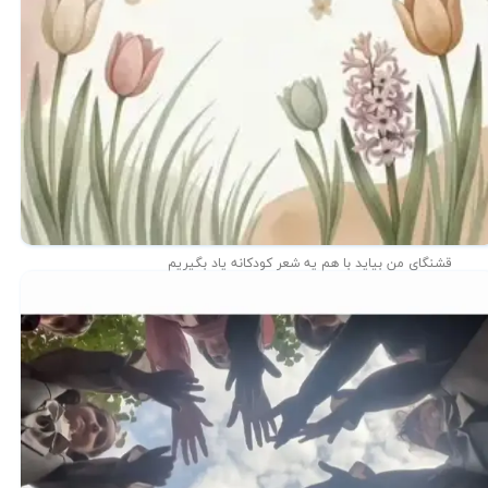
قشنگای من بيايد با هم یه شعر کودکانه ياد بگیریم