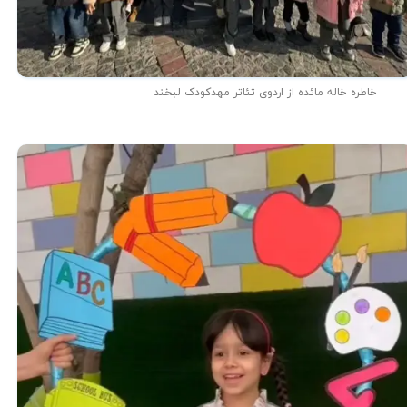
خاطره خاله مائده از اردوی تئاتر مهدکودک لبخند