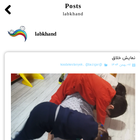
Posts
labkhand
labkhand
نمایش خلاق
۰۷ بهمن ۱۴۰۴
@koodakestanyek
@bazigar
،