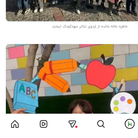
خاطره خاله مائده از اردوی تئاتر مهدکودک لبخند