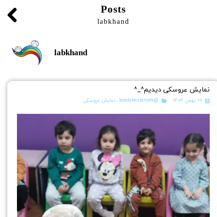
Posts
labkhand
labkhand
نمایش عروسکی دیدیم^_^
۰۷ بهمن ۱۴۰۴
@koodakestanyek
،
نمایش عروسکی