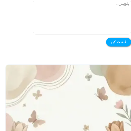
★
★
کامنت کن