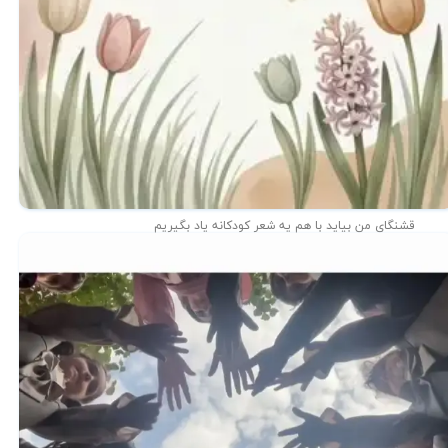
قشنگای من بيايد با هم یه شعر کودکانه ياد بگیریم