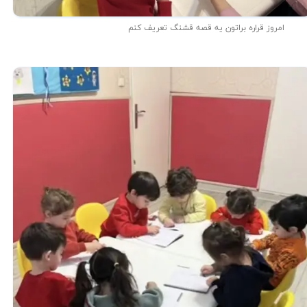
امروز قراره براتون یه قصه قشنگ تعریف کنم