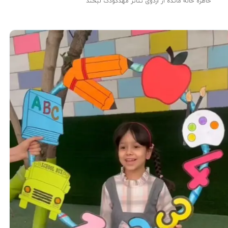
خاطره خاله مائده از اردوی تئاتر مهدکودک لبخند