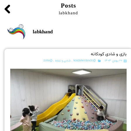
Posts
labkhand
labkhand
بازی و شادی کودکانه
۲۰ بهمن ۱۴۰۴
@koodakestando
،
شادی و نشاط
،
@zoha