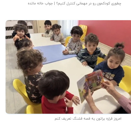
چطوری کودکمون رو در مهمانی کنترل کنیم؟ | جواب خاله مائده
امروز قراره براتون یه قصه قشنگ تعریف کنم