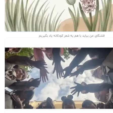
قشنگای من بيايد با هم یه شعر کودکانه ياد بگیریم