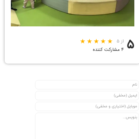
۵
از ۵
۴ مشارکت کننده
★
★