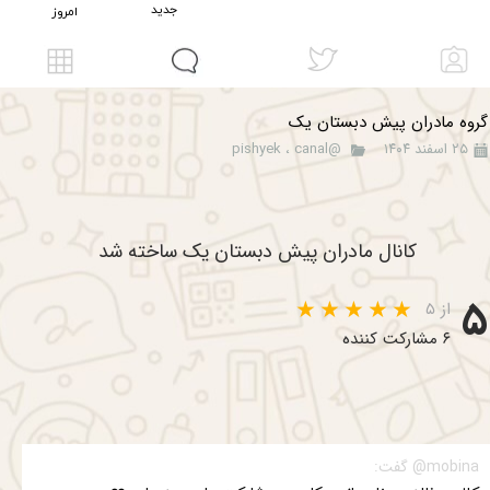
​جدید
امروز
گروه مادران پیش دبستان یک
۲۵ اسفند ۱۴۰۴
@pishyek
canal
،
کانال مادران پیش دبستان یک ساخته شد
۵
از ۵
۶ مشارکت کننده
mobina@ گفت: