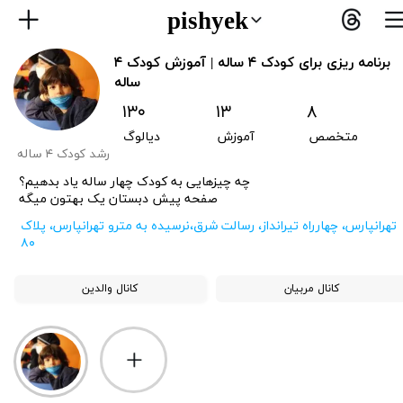
pishyek
برنامه ریزی برای کودک ۴ ساله | آموزش کودک ۴
ساله
۱۳۰
۱
۳
۸
متخصص
آ
موزش
دیالوگ
رشد کودک ۴ ساله
​چه چیزهایی به کودک چهار ساله یاد بدهیم؟
​​​​​​​صفحه پیش دبستان یک بهتون میگه
​تهرانپارس، چهارراه تیرانداز، رسالت شرق،نرسیده به مترو تهرانپارس، پلاک
۸۰
کانال مربیان
کانال والدین