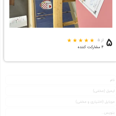
۵
از ۵
۴ مشارکت کننده
★
★