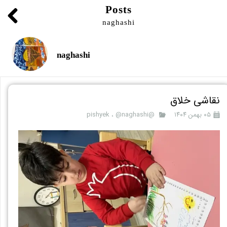
Posts
naghashi
naghashi
نقاشی خلاق
۰۵ بهمن ۱۴۰۴
@pishyek
@naghashi
،