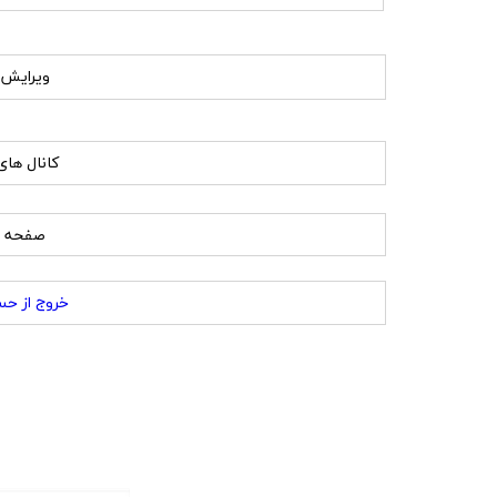
ویرایش 
کانال ها
صفحه 
​خروج از ح