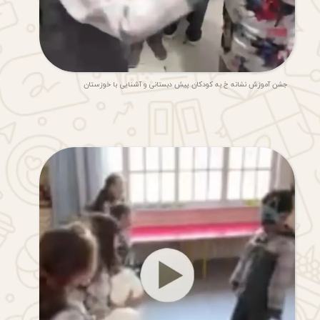
جشن آموزش نشانه خ به کودکان پیش دبستانی و آشنایی با خوزستان