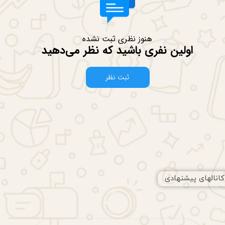
هنوز نظری ثبت نشده
اولین نفری باشید که نظر می‌دهید
ثبت نظر
کانالهای پیشنهادی