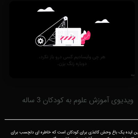
مه
ویدیوی آموزش علوم به کودکان 3 ساله
ین ایده یک باغ وحش کاغذی برای کودکان است که خاطره ای دلچسب برای