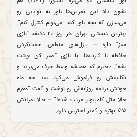
اول دبستان بالا می‌بره. باندورا (۱۹۷۷) هم
نشون داد این تمرین‌ها باور به توانایی رو
می‌سازن که بچه باور کنه “می‌تونم کنترل کنم”.
بهترین دبستان تهران هر روز ۲۰ دقیقه “بازی
مغز” داره – پازل‌های منطقی، جفت‌کردن
حافظه با کارت‌ها، یا بازی “صبر کن نوبتت
بشه”. دخترم که همیشه وسط حرف می‌پرید و
تکالیفش رو فراموش می‌کرد، بعد سه ماه
خودش برنامه روزانه‌ش رو نوشت و گفت “مغزم
حالا مثل کامپیوتر مرتب شده!” – حالا نمراتش
۲۵٪ بهتره و کمتر استرس داره.