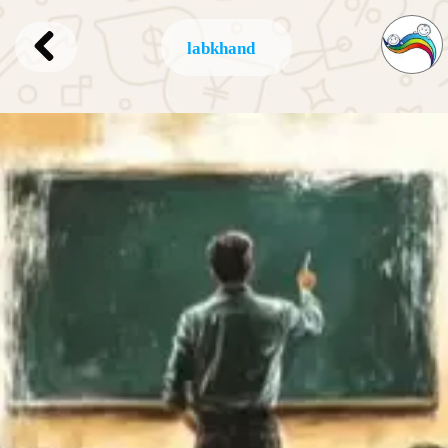
labkhand