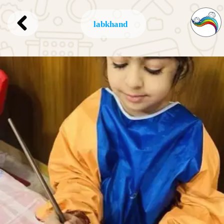
labkhand