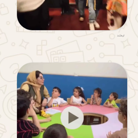
لبخند