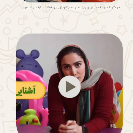
مهدکودک دوزبانه شرق تهران | روش نوین آموزش زبان لبخند + گزارش تصویری