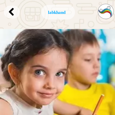
labkhand