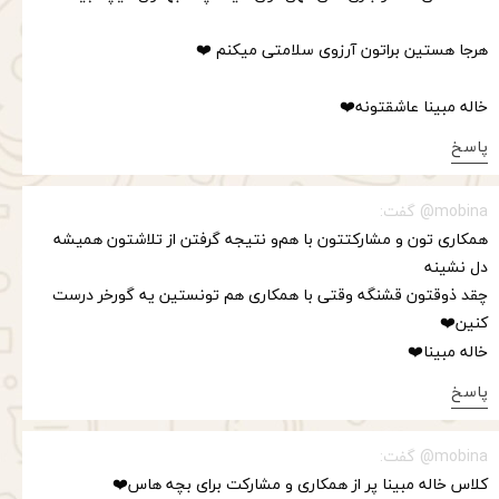
هرجا هستین براتون آرزوی سلامتی میکنم ❤️
خاله مبینا عاشقتونه❤️
پاسخ
mobina@ گفت:
همکاری تون و مشارکتتون با هم‌و نتیجه گرفتن از تلاشتون همیشه
دل نشینه
چقد ذوقتون قشنگه وقتی با همکاری هم تونستین یه گورخر درست
کنین❤️
خاله مبینا❤️
پاسخ
mobina@ گفت:
کلاس خاله مبینا پر از همکاری و مشارکت برای بچه هاس❤️