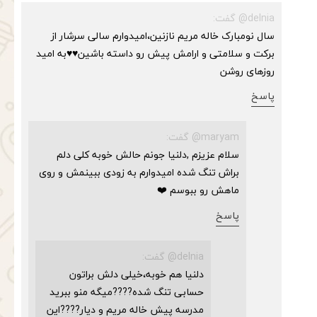
delnia@ گفت:
سال نو‌مبارک خاله مریم نازنین،امیدوارم سالی سرشار از
برکت و سلامتی و ارامش پیش رو داسته باشین♥️♥️به امید
روزهای روشن
پاسخ
maryam@ گفت:
سلام عزیزم ,دلنیا جونم حالش خوبه کلی دلم
براش تنگ شده امیدوارم به زودی ببینمش و روی
ماهش رو ببوسم ❤️
پاسخ
delnia@ گفت:
دلنیا هم خوبه،خیلی دلش براتون
حسابی تنگ شده????میگه منو ببرید
مدرسه پیش خاله مریم و دیار????این