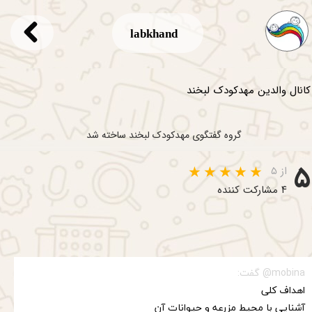
labkhand
کانال والدین مهدکودک لبخند
گروه گفتگوی مهدکودک لبخند ساخته شد
۵
از ۵
۴ مشارکت کننده
★
★
mobina@ گفت:
اهداف کلی
آشنایی با محیط مزرعه و حیوانات آن