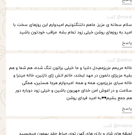
maral@ گفت:
سلام سمانه ی عزیز. ماهم دلتنگتونیم امیدوارم این روزهای سخت با
امید به روزهای روشن خیلی زود تمام بشه. مراقب خودتون باشید
پاسخ
delnia@ گفت:
خاله مریمم عزیزمم،دل دلنیا و ما خیلی براتون تنگ شده، هم شما و هم
بقیه عزیزای دلمون در مهد لبخند، خانم اتش زای نازنین، خاله میترا و
خاله صبای عزیزمون، همه و همه. امیدوارم هرجا هستین، همگی
سلامت و در اغوش امن خدای مهربون باشین و خیلی زود دوباره دور
هم جمع بشیم♥️♥️به امید فردای روشن
پاسخ
mobina@ گفت:
لحظه های شاد و بازی های کهن توی حیاط چقد بهمون میچسبید