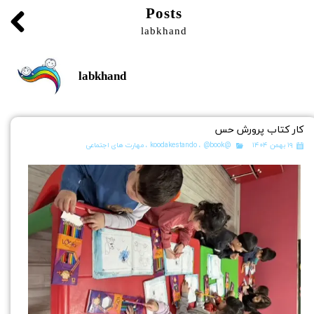
Posts
labkhand
labkhand
کار کتاب پرورش حس
۱۹ بهمن ۱۴۰۴
@koodakestando
@book
،
،
مهارت های اجتماعی