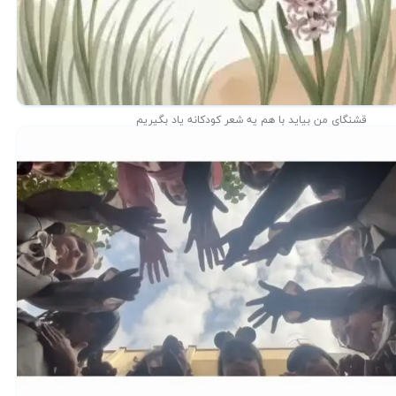
قشنگای من بيايد با هم یه شعر کودکانه ياد بگیریم