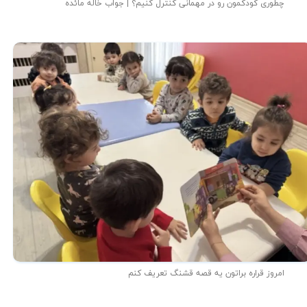
چطوری کودکمون رو در مهمانی کنترل کنیم؟ | جواب خاله مائده
امروز قراره براتون یه قصه قشنگ تعریف کنم