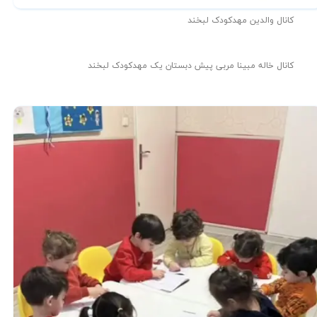
کانال والدین مهدکودک لبخند
کانال خاله مبینا مربی پیش دبستان یک مهدکودک لبخند