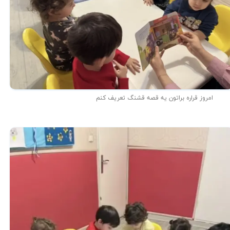
امروز قراره براتون یه قصه قشنگ تعریف کنم