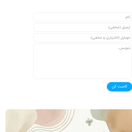
★
★
کامنت کن