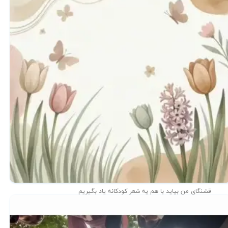
قشنگای من بيايد با هم یه شعر کودکانه ياد بگیریم