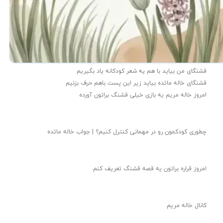
قشنگای من بيايد با هم یه شعر کودکانه ياد بگیریم