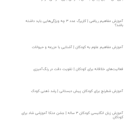
کانال خاله پریسا مربی کودکستان یک مهد لبخند
ایده بازی یادگیری نشانه س | فعالیت خلاقانه آموزش الفبا
آموزش نشانه پ با جشن پتو | ایده آموزش نشانه الفبای فارسی
۵ بازی برای تقویت مهارت قیچی در کودک ۵ ساله
بازی‌های سنین پیش‌دبستان | طراحی بازی سرعتی مؤثر
آموزش مفاهیم ریاضی | کاربرگ عدد ۳ چه ویژگی‌هایی باید داشته
باشد؟