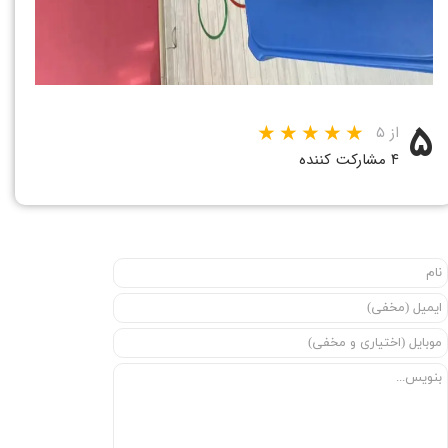
۵
از ۵
۴ مشارکت کننده
★
★