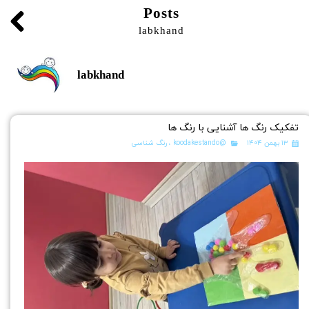
Posts
labkhand
labkhand
تفکیک رنگ ها آشنایی با رنگ ها
۱۳ بهمن ۱۴۰۴
@koodakestando
،
رنگ شناسی