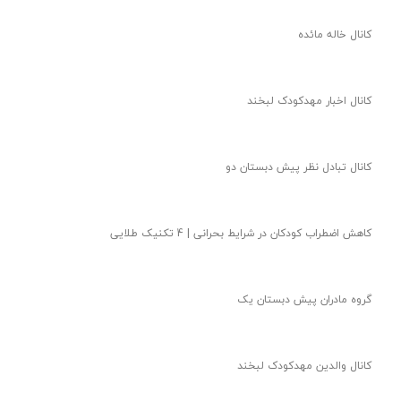
قشنگای خاله مائده بیاید زیر این پست باهم حرف بزنیم
امروز خاله مریم یه بازی خیلی قشنگ براتون آورده
چطوری کودکمون رو در مهمانی کنترل کنیم؟ | جواب خاله مائده
امروز قراره براتون یه قصه قشنگ تعریف کنم
کانال خاله مریم
کانال خاله مائده
کانال اخبار مهدکودک لبخند