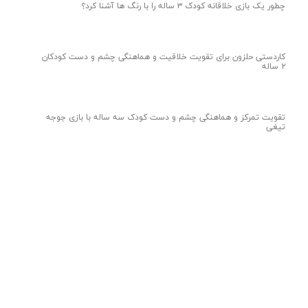
۵ روش سرگرم‌کننده برای نوشتن عدد ۱ و ۲ روی وایت‌برد
برنامه زبان انگلیسی Pilow Party مهد لبخند
جلسه مشاوره گروهی روانشناسی مهد لبخند
برنامه فستیوال نوروز ۱۴۰۵ مهد لبخند
چطور یک بازی خلاقانه کودک ۳ ساله را با رنگ ها آشنا کرد؟
کاردستی حلزون برای تقویت خلاقیت و هماهنگی چشم و دست کودکان
۲ ساله