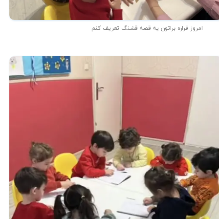
امروز قراره براتون یه قصه قشنگ تعریف کنم