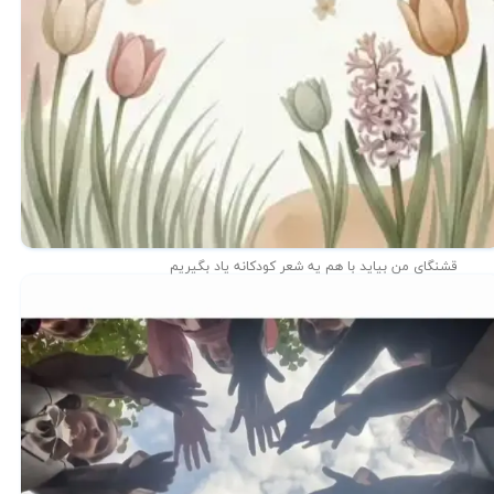
قشنگای من بيايد با هم یه شعر کودکانه ياد بگیریم