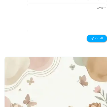
★
★
کامنت کن