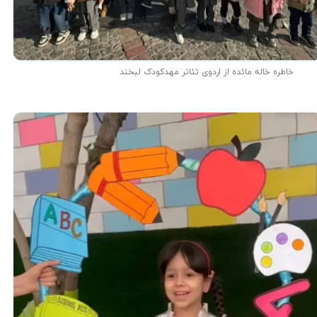
خاطره خاله مائده از اردوی تئاتر مهدکودک لبخند