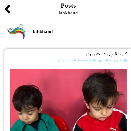
Posts
labkhand
labkhand
کار با قیچی دست ورزی
۱۲ بهمن ۱۴۰۴
@koodakestando
،
دست ورزی