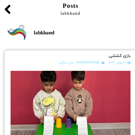
Posts
labkhand
labkhand
بازی کششی
۱۲ بهمن ۱۴۰۴
@koodakestando
،
بازی تمرکزی