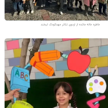
خاطره خاله مائده از اردوی تئاتر مهدکودک لبخند