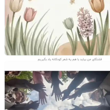
قشنگای من بيايد با هم یه شعر کودکانه ياد بگیریم