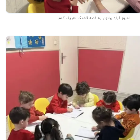
امروز قراره براتون یه قصه قشنگ تعریف کنم