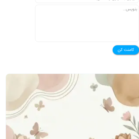
★
★
کامنت کن