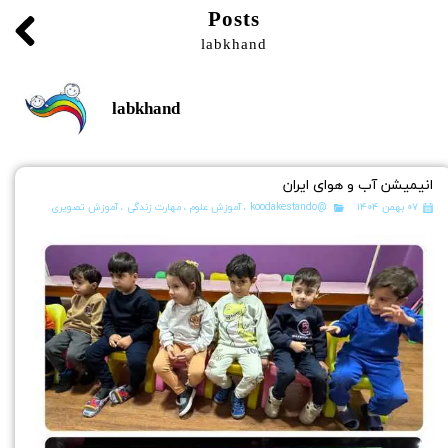
Posts
labkhand
labkhand
انیمیشن آب و هوای ایران
۰۷ بهمن ۱۴۰۴
@koodakestando
،
آموزش علوم
،
مهارت زندگی
،
آموزش تصویری