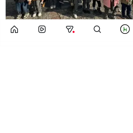
خاطره خاله مائده از اردوی تئاتر مهدکودک لبخند