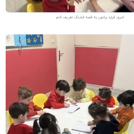
امروز قراره براتون یه قصه قشنگ تعریف کنم