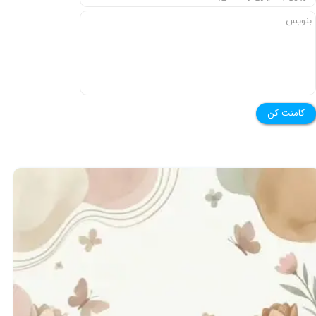
★
★
کامنت کن