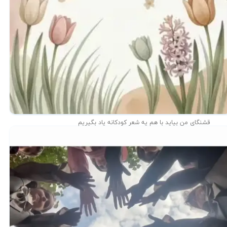
قشنگای من بيايد با هم یه شعر کودکانه ياد بگیریم