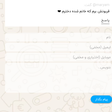
maryam@ گفت:
قربونش برم که خانم شده دخترم ❤️
پاسخ
پیام بگذار