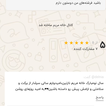
باشید فرشته‌های من.دوستون دارم
کانال خاله مریم ساخته شد
۵
از ۵
۷ مشارکت کننده
delnia@ گفت:
سال نو‌مبارک خاله مریم نازنین،امیدوارم سالی سرشار از برکت و
سلامتی و ارامش پیش رو داسته باشین♥️♥️به امید روزهای روشن
پاسخ