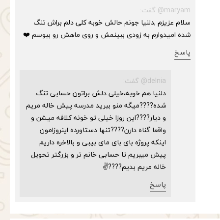
★
★
maryam@ گفت:
سلام عزیزم ,دلنیا جونم حالش خوبه کلی دلم براش تنگ
شده امیدوارم به زودی ببینمش و روی ماهش رو ببوسم ❤️
پاسخ
delnia@ گفت:
دلنیا هم خوبه،خیلی دلش براتون حسابی تنگ
شده????میگه منو ببرید مدرسه پیش خاله مریم
و دیار????این روزا خیلی تو خونه کلافه میشن و
واقعا گناه دارن????تنها دستاورده اینروزامون
اینکه پروژه بای بای مای بیبی و بالاخره داریم
پیش میبریم تا حسابی خانم تر و بزرگتر تحویل
خاله مریم بدیم????✌️
پاسخ