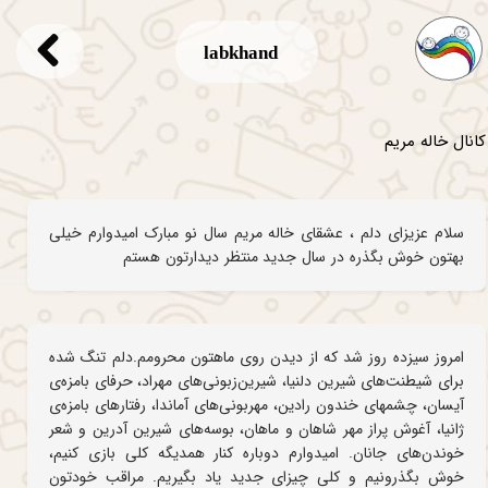
labkhand
کانال خاله مریم
سلام عزیزای دلم ، عشقای خاله مریم سال نو مبارک امیدوارم خیلی
بهتون خوش بگذره در سال جدید منتظر دیدارتون هستم
امروز سیزده روز شد که از دیدن روی ماهتون محرومم.دلم تنگ شده
برای شیطنت‌های شیرین دلنیا، شیرین‌زبونی‌های مهراد، حرفای بامزه‌ی
آیسان، چشمهای خندون رادین، مهربونی‌های آماندا، رفتارهای بامزه‌ی
ژانیا، آغوش پراز مهر شاهان و ماهان، بوسه‌های شیرین آدرین و شعر
خوندن‌های جانان. امیدوارم دوباره کنار همدیگه کلی بازی کنیم،
خوش بگذرونیم و کلی چیزای جدید یاد بگیریم. مراقب خودتون