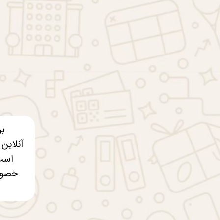
بر
آنلاین 
است 
خصوصی