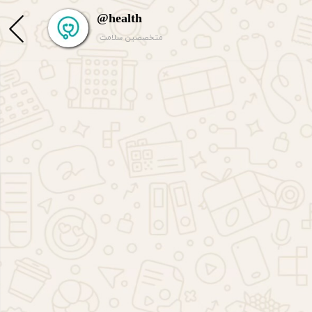
@health
متخصصین سلامت