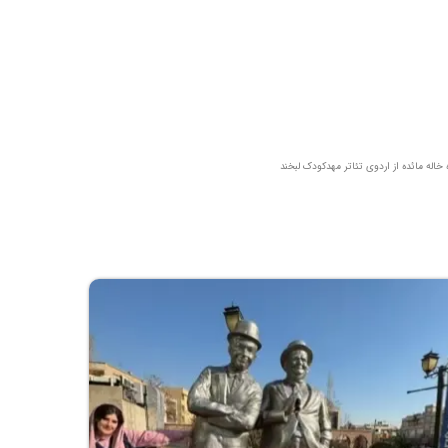
خاله مائده از اردوی تئاتر مهدکودک لبخند