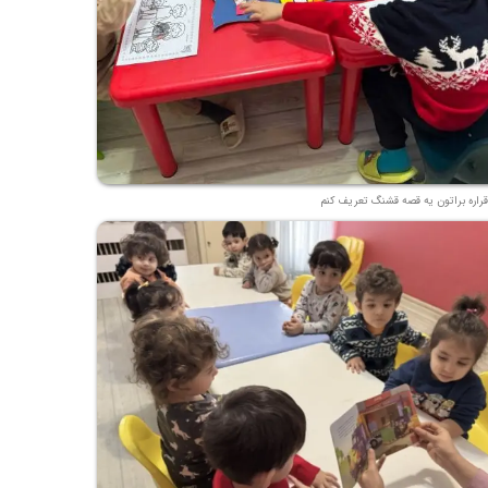
قراره براتون یه قصه قشنگ تعریف کنم