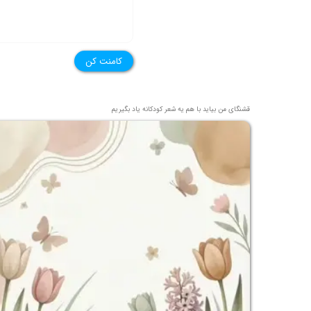
کامنت کن
قشنگای من بيايد با هم یه شعر کودکانه ياد بگیریم