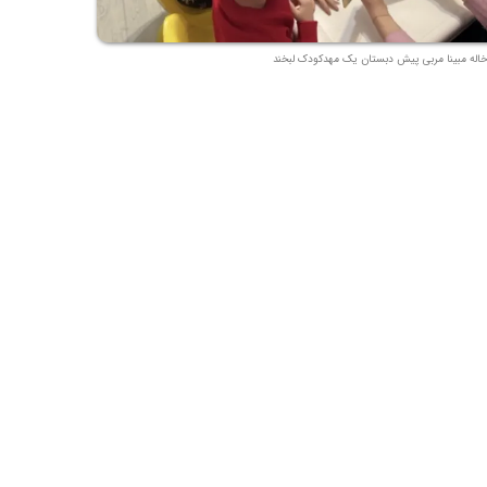
خاله مبینا مربی پیش دبستان یک مهدکودک لبخند