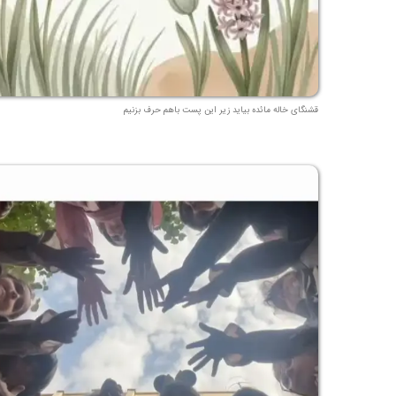
قشنگای خاله مائده بیاید زیر این پست باهم حرف بزنیم