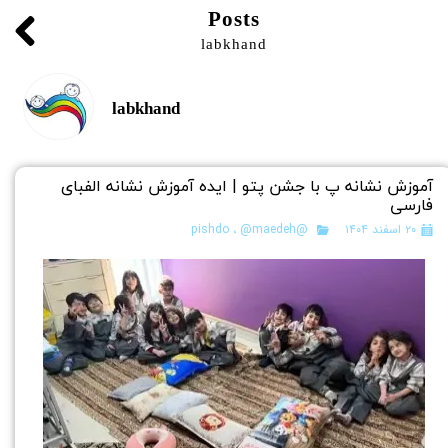
Posts
labkhand
labkhand
آموزش نشانه پ با جشن پتو | ایده آموزش نشانه الفبای
فارسی
۲۰ اسفند ۱۴۰۴
@pishdo
@maedeh
،