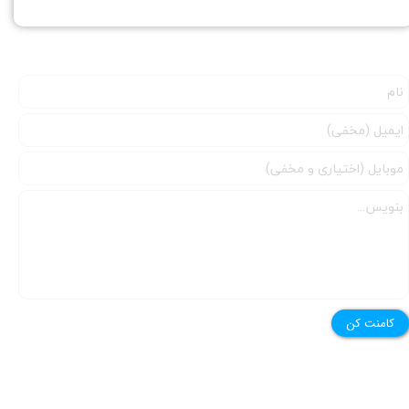
★
★
کامنت کن