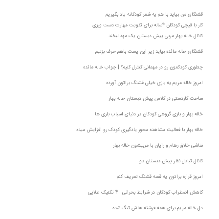
قشنگای من بيايد با هم یه شعر کودکانه ياد بگیریم
کار با قیچی کودکان 4ساله برای تقویت مهارت دست ورزی
کانال خاله بهار مربی پیش دبستان یک مهد لبخند
قشنگای خاله مائده بیاید زیر این پست باهم حرف بزنیم
چطوری کودکمون رو در مهمانی کنترل کنیم؟ | جواب خاله مائده
امروز خاله مریم یه بازی خیلی قشنگ براتون آورده
ساخت کاردستی در کلاس پیش دبستان خاله بهار
خاله بهار و بازی گروهی کودکان در دنیای اسباب بازی ها
خاله بهار با فعالیت مشاهده محور یادگیری کودک رو افزایش میده
نقاشی خلاق رهام و رایان با مربیشون خاله بهار
کانال تبادل نظر پیش دبستان دو
امروز قراره براتون یه قصه قشنگ تعریف کنم
کاهش اضطراب کودکان در شرایط بحرانی | 4 تکنیک طلایی
دل خاله مریم برای همه فرشته هاش تنگ شده