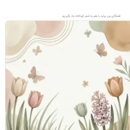
قشنگای من بيايد با هم یه شعر کودکانه ياد بگیریم