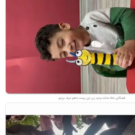
قشنگای خاله مائده بیاید زیر این پست باهم حرف بزنیم