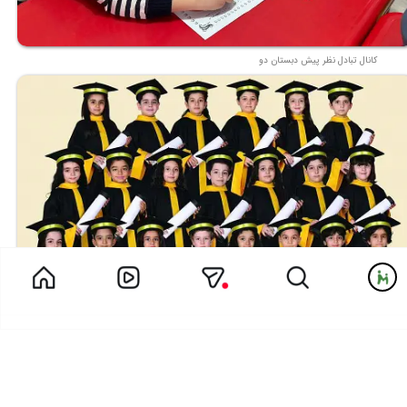
کانال تبادل نظر پیش دبستان دو
امروز قراره براتون یه قصه قشنگ تعریف کنم