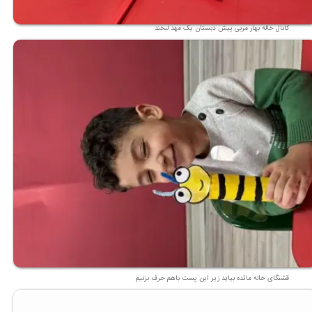
کانال خاله بهار مربی پیش دبستان یک مهد لبخند
قشنگای خاله مائده بیاید زیر این پست باهم حرف بزنیم