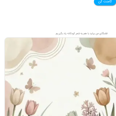
کامنت کن
قشنگای من بيايد با هم یه شعر کودکانه ياد بگیریم