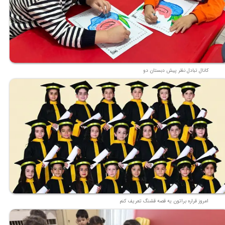
کانال تبادل نظر پیش دبستان دو
امروز قراره براتون یه قصه قشنگ تعریف کنم