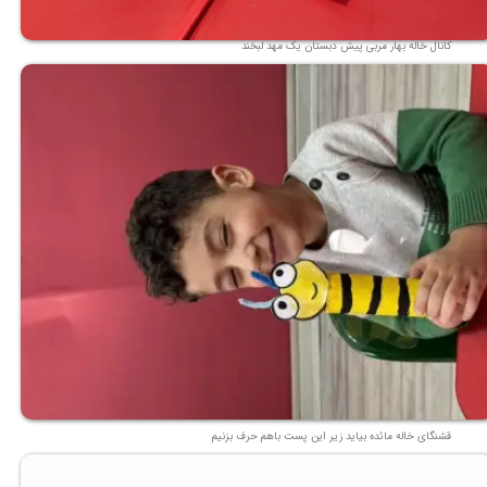
کانال خاله بهار مربی پیش دبستان یک مهد لبخند
قشنگای خاله مائده بیاید زیر این پست باهم حرف بزنیم