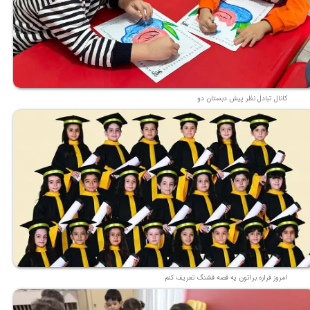
کانال تبادل نظر پیش دبستان دو
امروز قراره براتون یه قصه قشنگ تعریف کنم