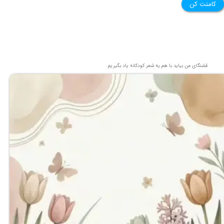
کامنت کن
قشنگای من بيايد با هم یه شعر کودکانه ياد بگیریم