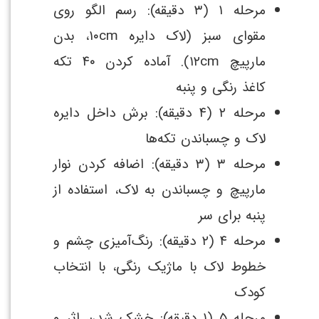
مرحله ۱ (۳ دقیقه): رسم الگو روی
مقوای سبز (لاک دایره ۱۰cm، بدن
مارپیچ ۱۲cm). آماده کردن ۴۰ تکه
کاغذ رنگی و پنبه
مرحله ۲ (۴ دقیقه): برش داخل دایره
لاک و چسباندن تکه‌ها
مرحله ۳ (۳ دقیقه): اضافه کردن نوار
مارپیچ و چسباندن به لاک، استفاده از
پنبه برای سر
مرحله ۴ (۲ دقیقه): رنگ‌آمیزی چشم و
خطوط لاک با ماژیک رنگی، با انتخاب
کودک
مرحله ۵ (۱ دقیقه): خشک شدن اثر و