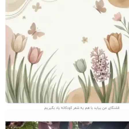
قشنگای من بيايد با هم یه شعر کودکانه ياد بگیریم