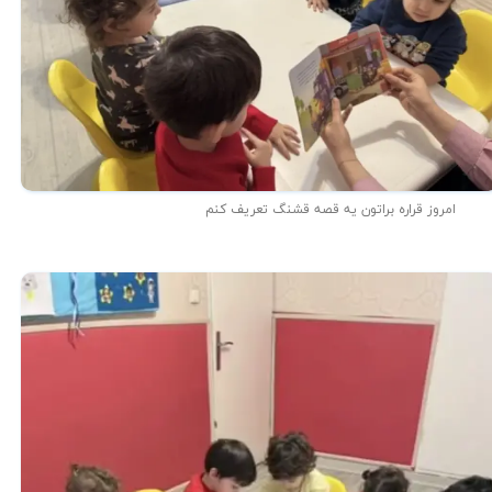
امروز قراره براتون یه قصه قشنگ تعریف کنم