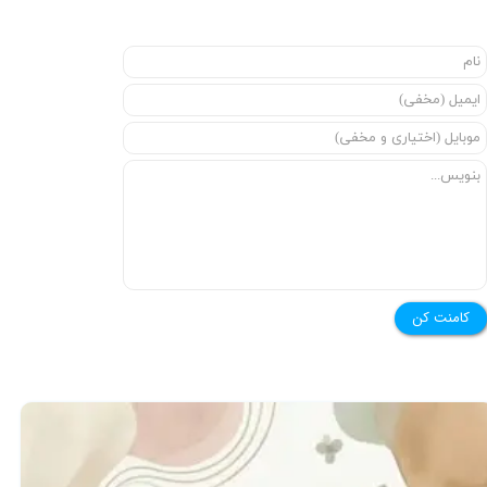
★
★
کامنت کن