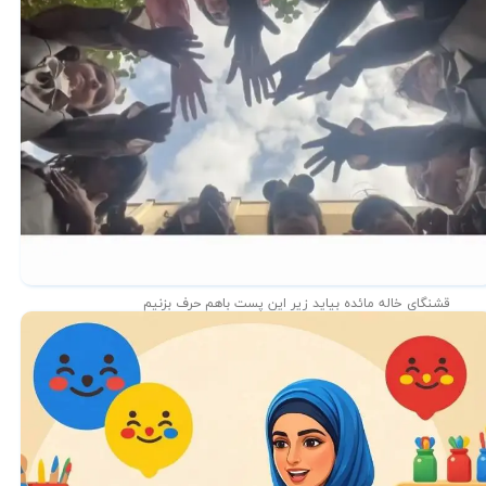
قشنگای خاله مائده بیاید زیر این پست باهم حرف بزنیم