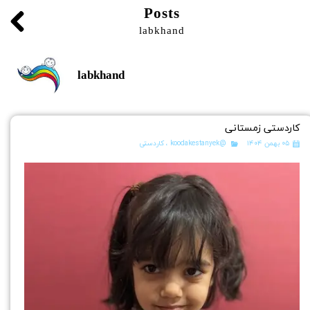
Posts
labkhand
labkhand
کاردستی زمستانی
۰۵ بهمن ۱۴۰۴
@koodakestanyek
،
کاردستی