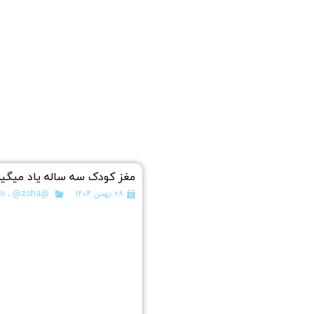
مغز کودک سه ساله یاد میگیرد
۲۸ بهمن ۱۴۰۴
@koodakestando
@zoha
،