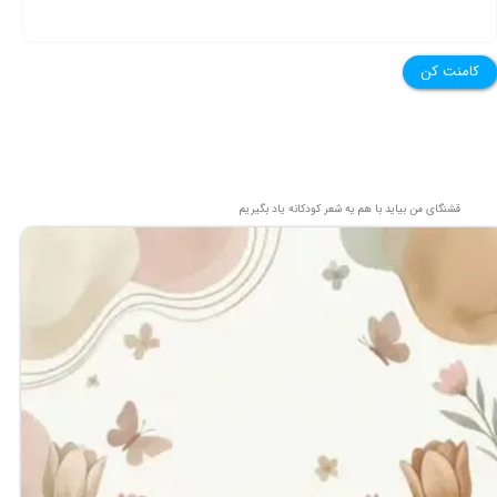
کامنت کن
قشنگای من بيايد با هم یه شعر کودکانه ياد بگیریم