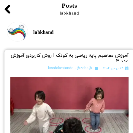
Posts
labkhand
labkhand
آموزش مفاهیم پایه ریاضی به کودک | روش کاربردی آموزش
عدد ۳
۲۸ بهمن ۱۴۰۴
@koodakestando
@zoha
،