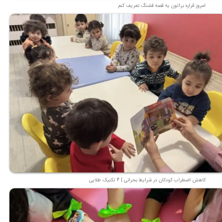
امروز قراره براتون یه قصه قشنگ تعریف کنم
کاهش اضطراب کودکان در شرایط بحرانی | 4 تکنیک طلایی