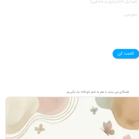
کامنت کن
قشنگای من بيايد با هم یه شعر کودکانه ياد بگیریم