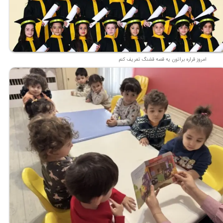
امروز قراره براتون یه قصه قشنگ تعریف کنم