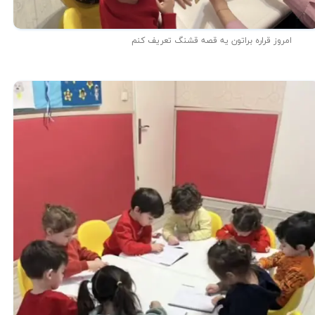
امروز قراره براتون یه قصه قشنگ تعریف کنم