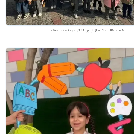
خاطره خاله مائده از اردوی تئاتر مهدکودک لبخند