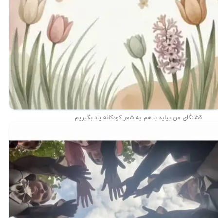
قشنگای من بيايد با هم یه شعر کودکانه ياد بگیریم