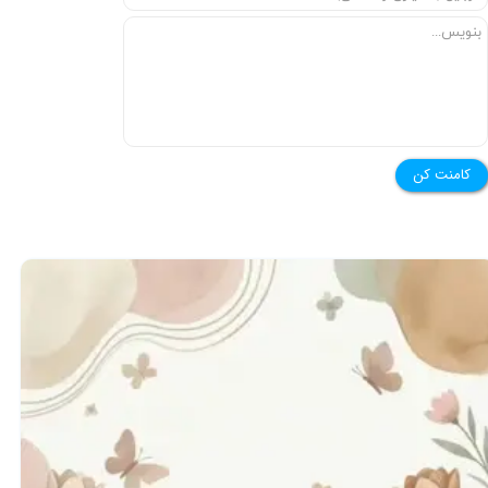
★
★
کامنت کن