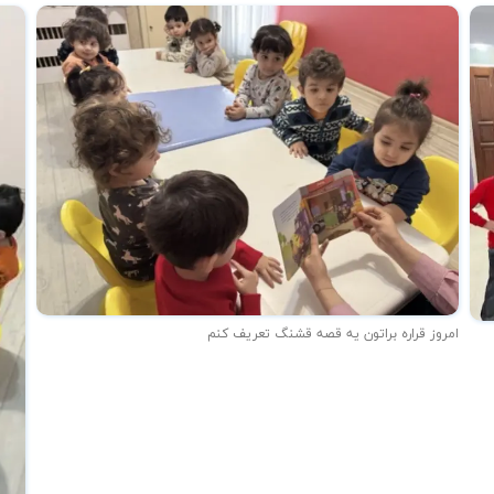
امروز قراره براتون یه قصه قشنگ تعریف کنم