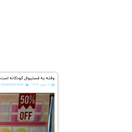
وقته یه فستیوال کودکانه است
۰۲ بهمن ۱۴۰۴
@koodakestando
،