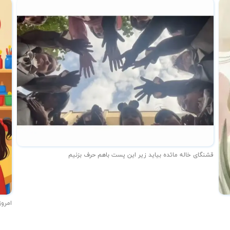
قشنگای خاله مائده بیاید زیر این پست باهم حرف بزنیم
امروز