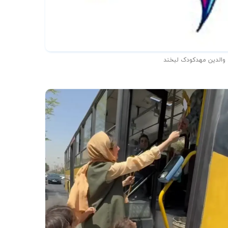
 والدین مهدکودک لبخند