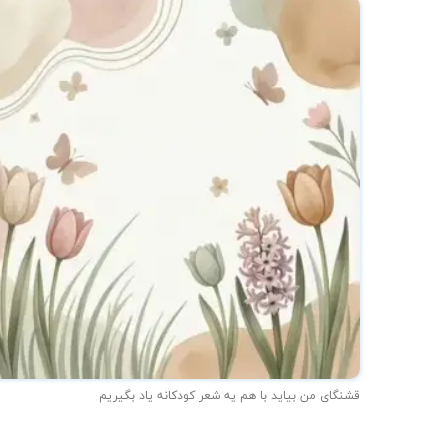
قشنگای من بيايد با هم یه شعر کودکانه ياد بگیریم