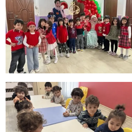
امروز قراره براتون یه قصه قشنگ تعریف کنم