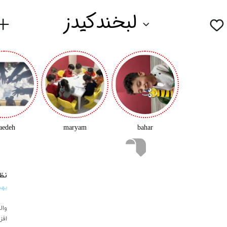
لبخندکیدز
aedeh
maryam
bahar
نظ
۱۴ به