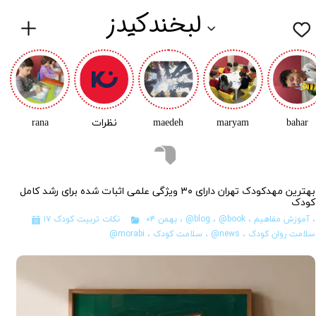
لبخندکیدز
bahar
maryam
maedeh
نظرات
rana
بهترین مهدکودک تهران دارای ۳۰ ویژگی علمی اثبات‌ شده برای رشد کامل
کودک
،
آموزش مفاهیم
،
@book
،
@blog
،
۱۷ بهمن ۰۴
نکات تربیت کودک
سلامت روان کودک
،
@news
،
سلامت کودک
،
@morabi