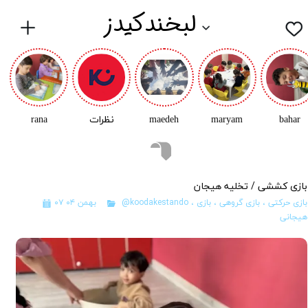
لبخندکیدز
bahar
maryam
maedeh
نظرات
rana
بازی کششی / تخلیه هیجان
بازی حرکتی
،
بازی گروهی
،
بازی
،
@koodakestando
۰۷ بهمن ۰۴
هیجانی