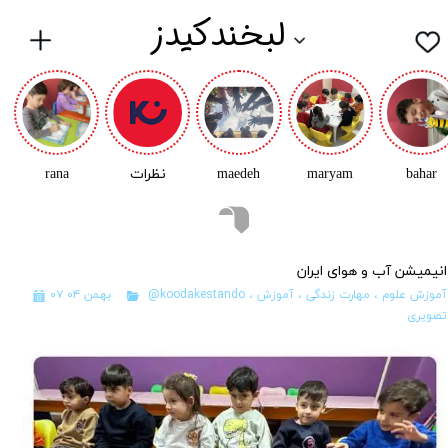
لبخندکیدز
bahar
maryam
maedeh
نظرات
rana
انیمیشن آب و هوای ایران
آموزش علوم
،
مهارت زندگی
،
آموزش
،
@koodakestando
۰۷ بهمن ۰۴
تصویری