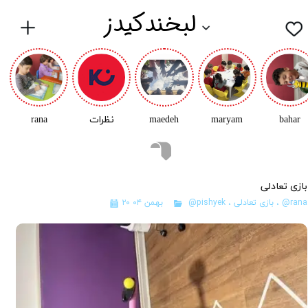
لبخندکیدز
bahar
maryam
maedeh
نظرات
rana
بازی تعادلی
@rana
،
بازی تعادلی
،
@pishyek
۲۰ بهمن ۰۴